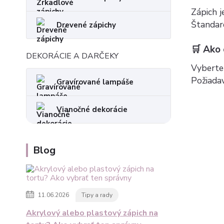
Zápich 
Štandard
Drevené zápichy
🛒 Ako
DEKORÁCIE A DARČEKY
Vyberte 
Požiada
Gravírované lampáše
Vianočné dekorácie
Blog
11.06.2026
Tipy a rady
Akrylový alebo plastový zápich na