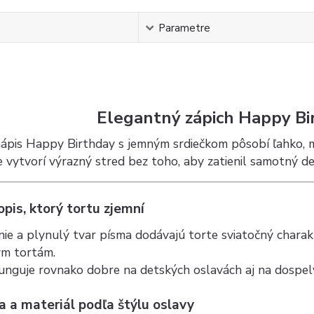
s
Parametre
Elegantný zápich Happy Bir
nápis Happy Birthday s jemným srdiečkom pôsobí ľahko, 
 vytvorí výrazný stred bez toho, aby zatienil samotný de
pis, ktorý tortu zjemní
nie a plynulý tvar písma dodávajú torte sviatočný charak
m tortám.
funguje rovnako dobre na detských oslavách aj na dospel
a a materiál podľa štýlu oslavy