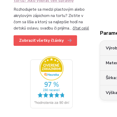
tortu? Ako vybrať ten správny
Rozhodujete sa medzi plastovým alebo
akrylovým zápichom na tortu? Zistite v
čom sa líšia a ktorý sa najlepšie hodí na
detskú oslavu, svadbu či prijíma...
čítať celé
Param
Zobraziť všetky články
Výro
Mater
Šírka
Výšk