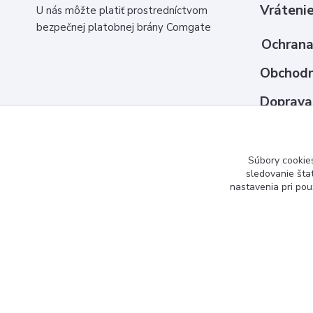
Vrátenie
U nás môžte platiť prostredníctvom
bezpečnej platobnej brány Comgate
Ochrana
Obchodn
Doprava
Ako nak
Kontakt
Súbory cookie
sledovanie šta
nastavenia pri pou
www.3dcko.sk