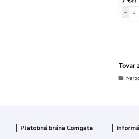
7 €
/
ks
Tovar 
Narod
Platobná brána Comgate
Informá