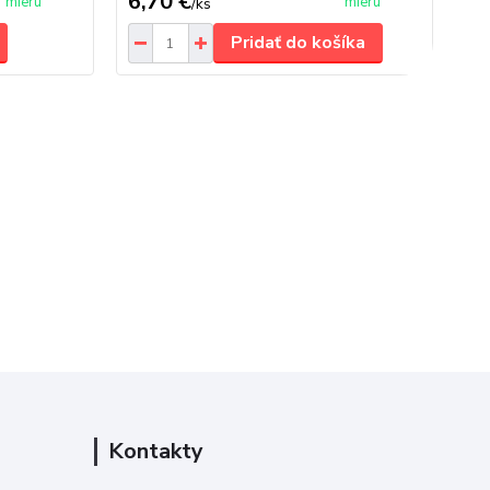
6,70 €
8,
mieru
mieru
/
ks
Pridať do košíka
Kontakty