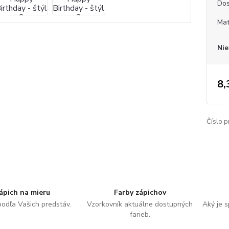
Dos
Mat
Nie
8,
Číslo p
ápich na mieru
Farby zápichov
podľa Vašich predstáv.
Vzorkovník aktuálne dostupných
Aký je 
farieb.