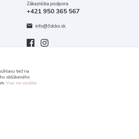
Zákaznícka podpora
+421 950 365 567
info@3dcko.sk
úhlasu tiež na
ášho obľúbeného
iám.
Viac na využitie
Vytvorené na
Eshop-rychlo.sk