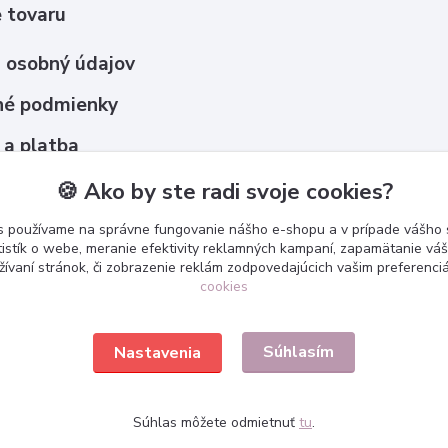
 tovaru
 osobný údajov
é podmienky
 a platba
upovať ?
🍪 Ako by ste radi svoje cookies?
s používame na správne fungovanie nášho e-shopu a v prípade vášho s
tistík o webe, meranie efektivity reklamných kampaní, zapamätanie v
žívaní stránok, či zobrazenie reklám zodpovedajúcich vašim preferenc
cookies
Súhlasím
Nastavenia
Súhlas môžete odmietnuť
tu
.