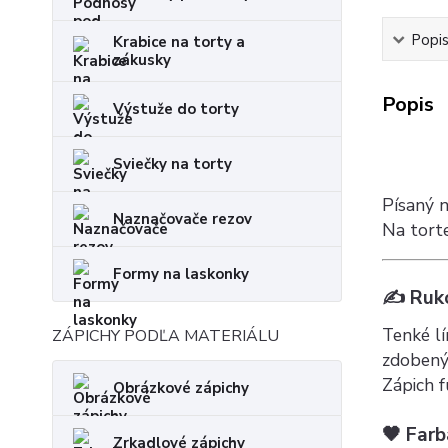
Popi
Krabice na torty a
zákusky
Popis
Výstuže do torty
Sviečky na torty
Písaný 
Naznačovače rezov
Na torte
Formy na laskonky
✍️ Ruko
Tenké lí
ZÁPICHY PODĽA MATERIÁLU
zdobený
Zápich 
Obrázkové zápichy
🖤 Farb
Zrkadlové zápichy