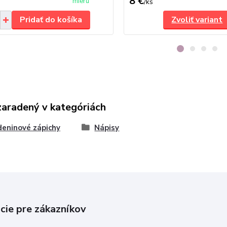
8 €
mieru
/
ks
Pridať do košíka
Zvoliť variant
zaradený v kategóriách
eninové zápichy
Nápisy
cie pre zákazníkov