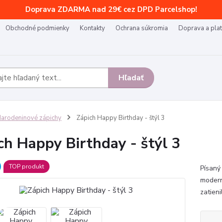
Doprava ZDARMA nad 29€ cez DPD Parcelshop!
Obchodné podmienky
Kontakty
Ochrana súkromia
Doprava a pla
Hľadať
arodeninové zápichy
Zápich Happy Birthday - štýl 3
ch Happy Birthday - štýl 3
TOP produkt
Písaný
modern
zatien