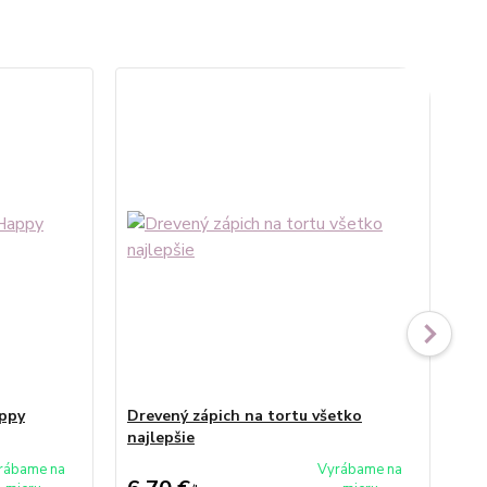
appy
Drevený zápich na tortu všetko
Zr
najlepšie
naj
ce
rábame na
Vyrábame na