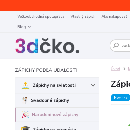
Veľkoobchodná spolupráca
Vlastný zápich
Ako nakupovať
Blog
Úvod
N
ZÁPICHY PODĽA UDALOSTI
Zápi
Zápichy na sviatosti
Novinka
Svadobné zápichy
Narodeninové zápichy
Zápichy na promócie