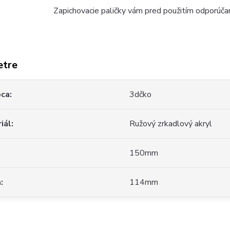
Zapichovacie paličky vám pred použitím odporúčam
etre
bca
3dčko
iál
Ružový zrkadlový akryl
150mm
a
114mm