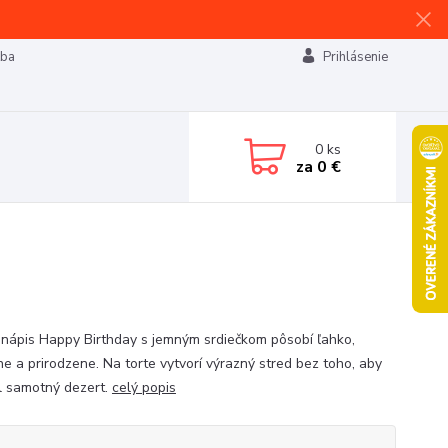
tba
Prihlásenie
0
ks
za
0 €
 nápis Happy Birthday s jemným srdiečkom pôsobí ľahko,
e a prirodzene. Na torte vytvorí výrazný stred bez toho, aby
il samotný dezert.
celý popis