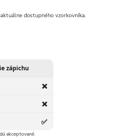
a aktuálne dostupného vzorkovníka.
ie zápichu
❌
❌
✅
udú akceptované.