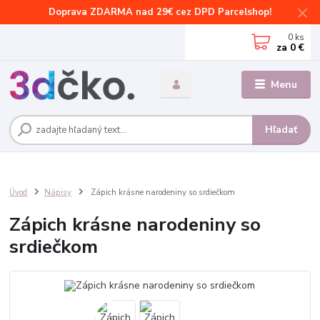
Doprava ZDARMA nad 29€ cez DPD Parcelshop!
0
ks
za
0 €
Menu
Hľadať
Úvod
Nápisy
Zápich krásne narodeniny so srdiečkom
Zápich krásne narodeniny so
srdiečkom