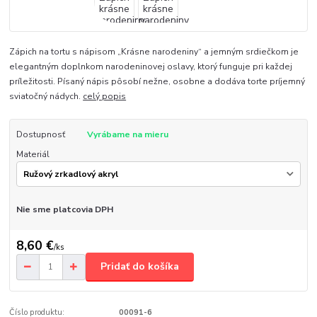
Zápich na tortu s nápisom „Krásne narodeniny“ a jemným srdiečkom je
elegantným doplnkom narodeninovej oslavy, ktorý funguje pri každej
príležitosti. Písaný nápis pôsobí nežne, osobne a dodáva torte príjemný
sviatočný nádych.
celý popis
Dostupnosť
Vyrábame na mieru
Materiál
Nie sme platcovia DPH
8,60 €
/
ks
Pridať do košíka
Číslo produktu:
00091-6