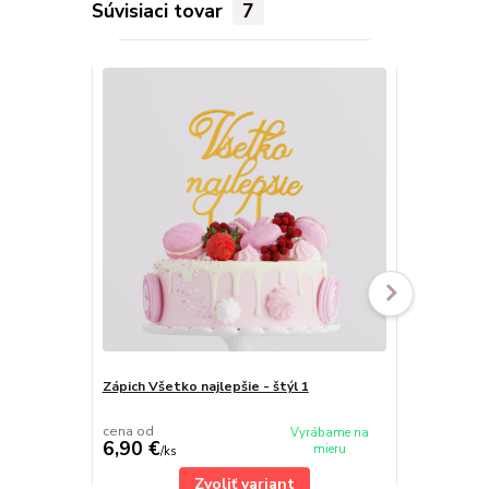
Súvisiaci tovar
7
Zápich Všetko najlepšie - štýl 1
Drevený zápi
cena od
Vyrábame na
6,90 €
6,70 €
mieru
/
ks
/
ks
Zvoliť variant