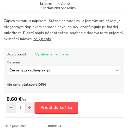
Zápich na tortu s nápisom „Krásne narodeniny“ a jemným srdiečkom je
elegantným doplnkom narodeninovej oslavy, ktorý funguje pri každej
príležitosti. Písaný nápis pôsobí nežne, osobne a dodáva torte príjemný
sviatočný nádych.
celý popis
Dostupnosť
Vyrábame na mieru
Materiál
Nie sme platcovia DPH
8,60 €
/
ks
Pridať do košíka
Číslo produktu:
00091-4