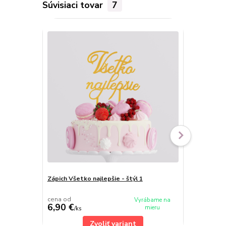
Súvisiaci tovar
7
Zápich Všetko najlepšie - štýl 1
Drevený zápi
cena od
Vyrábame na
6,90 €
6,70 €
mieru
/
ks
/
ks
Zvoliť variant