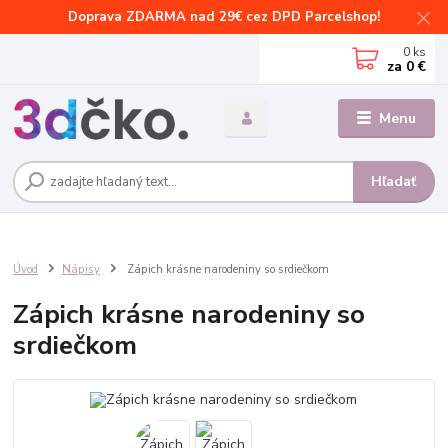
Doprava ZDARMA nad 29€ cez DPD Parcelshop!
0
ks
za
0 €
Menu
Hľadať
Úvod
Nápisy
Zápich krásne narodeniny so srdiečkom
Zápich krásne narodeniny so
srdiečkom