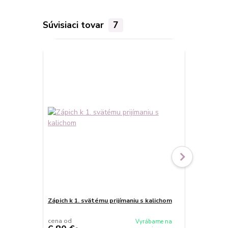
Súvisiaci tovar
7
Novinka
Zápich k 1. svätému prijímaniu s kalichom
Zrkadlový zá
(kruh)
cena od
cena od
Vyrábame na