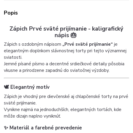
Popis
Zápich Prvé sväté prijímanie - kaligrafický
nápis 🎂
Zápich s ozdobným nápisom
„Prvé sväté prijímanie“
je
elegantným doplnkom slávnostnej torty pri tejto významnej
sviatosti.
Jemné písané písmo a decentné srdiečkové detaily pôsobia
vkusne a prirodzene zapadnú do sviatočnej výzdoby.
🕊️ Elegantný motív
Zápich je vhodný pre dievčenské aj chlapčenské torty na prvé
sväté prijímanie.
Vynikne najmä na jednoduchších, elegantných tortách, kde
môže dizajn naplno vyniknúť.
✨ Materiál a farebné prevedenie