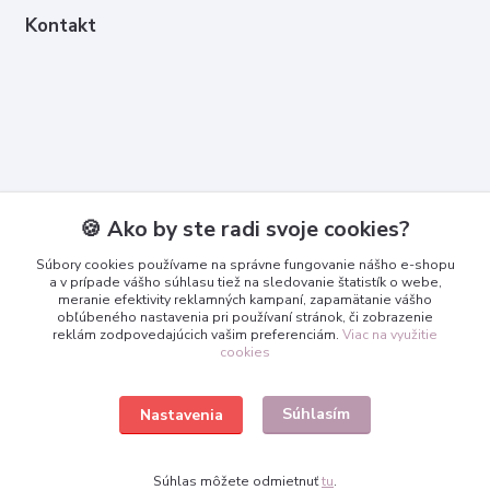
Kontakt
Kontakty
🍪 Ako by ste radi svoje cookies?
Zákaznícka podpora
Súbory cookies používame na správne fungovanie nášho e-shopu
+421 950 365 567
a v prípade vášho súhlasu tiež na sledovanie štatistík o webe,
meranie efektivity reklamných kampaní, zapamätanie vášho
obľúbeného nastavenia pri používaní stránok, či zobrazenie
info@3dcko.sk
reklám zodpovedajúcich vašim preferenciám.
Viac na využitie
cookies
Súhlasím
Nastavenia
www.3dcko.sk
Súhlas môžete odmietnuť
tu
.