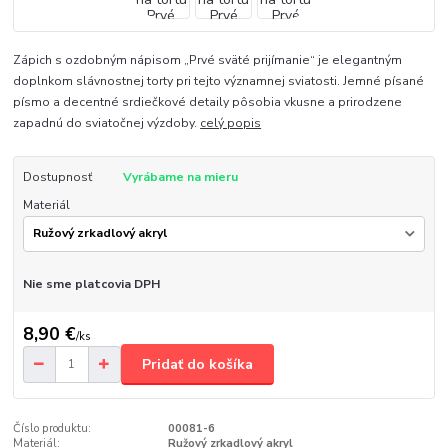
Zápich s ozdobným nápisom „Prvé sväté prijímanie“ je elegantným
doplnkom slávnostnej torty pri tejto významnej sviatosti. Jemné písané
písmo a decentné srdiečkové detaily pôsobia vkusne a prirodzene
zapadnú do sviatočnej výzdoby.
celý popis
Dostupnosť
Vyrábame na mieru
Materiál
Nie sme platcovia DPH
8,90 €
/
ks
Pridať do košíka
Číslo produktu:
00081-6
Materiál:
Ružový zrkadlový akryl