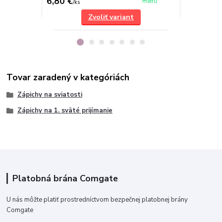
6,80 €
8,50 €
mieru
/
ks
/
ks
Zvoliť variant
Tovar zaradený v kategóriách
Zápichy na sviatosti
Zápichy na 1. sväté prijímanie
Platobná brána Comgate
U nás môžte platiť prostredníctvom bezpečnej platobnej brány
Comgate