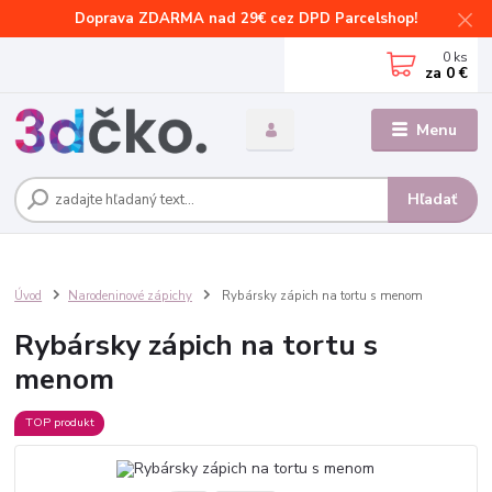
Doprava ZDARMA nad 29€ cez DPD Parcelshop!
0
ks
za
0 €
Menu
Hľadať
Úvod
Narodeninové zápichy
Rybársky zápich na tortu s menom
Rybársky zápich na tortu s
menom
TOP produkt