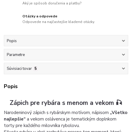
Aký je spôsob doručenia a platby?
Otázky a odpovede
Odpovede na najčastejšie kladené otázky.
Popis
Parametre
Súvisiaci tovar
5
Popis
Zápich pre rybára s menom a vekom 🎣
Narodeninový zápich s rybárskym motívom, nápisom
„Všetko
najlepšie“
a vekom oslávenca je tematickým doplnkom
torty pre každého milovníka rybolovu.
Silueta rybára v akcii zachytáva presne ten moment, ktorý