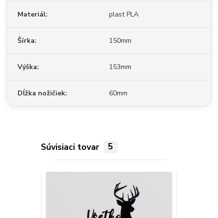
Materiál
plast PLA
Šírka
150mm
Výška
153mm
Dĺžka nožičiek
60mm
Súvisiaci tovar
5
TOP produkt