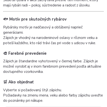
majú rybári radi – pokoj, sústredenie a radosť z úlovku.
🐟 Motív pre skutočných rybárov
Rybársky motív je nadčasový a obľúbený naprieč
generáciami.
Zápich je vhodný na narodeninové oslavy v rôznom veku a
poteší každého, kto rád trávi čas pri vode s udicou v ruke.
🎨 Farebné prevedenie
Zápich je štandardne vyhotovený v čiernej farbe. Zápich je
možné vyrobiť aj v inom farebnom prevedení podľa aktuálne
dostupného vzorkovníka.
🛒 Ako objednať
Vyberte si požadovaný štýl zápichu.
Požiadavky na zmenu mena, veku alebo farby zápichu uveďte
do poznámky pri nákupe.