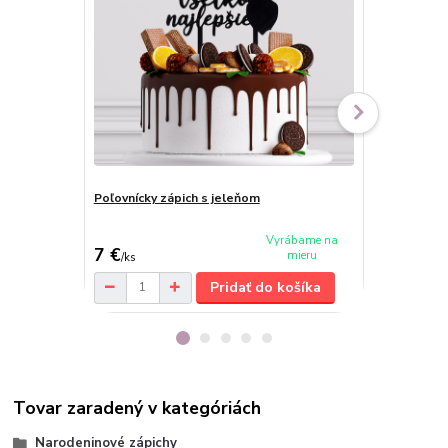
Poľovnícky zápich s jeleňom
Drevený zápi
Vyrábame na
7 €
7,20 €
mieru
/
ks
/
ks
Pridať do košíka
Tovar zaradený v kategóriách
Narodeninové zápichy