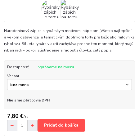
Narodeninový zápich s rybárskym motívom, nápisom „Všetko najlepšie“
a vekom oslávenca je tematickým doplnkom torty pre každého milovníka
rybolovu. Silueta rybára v akcii zachytáva presne ten moment, ktorý majú
rybári radi – pokoj, sústredenie a radosť z úlovku.
celý popis
Dostupnosť
Vyrábame na mieru
Variant
Nie sme platcovia DPH
7,80 €
/
ks
Pridať do košíka