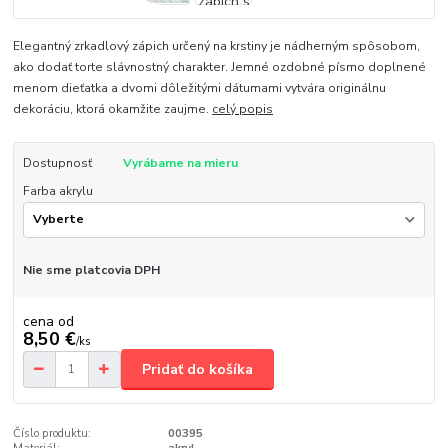
Elegantný zrkadlový zápich určený na krstiny je nádherným spôsobom,
ako dodať torte slávnostný charakter. Jemné ozdobné písmo doplnené
menom dieťatka a dvomi dôležitými dátumami vytvára originálnu
dekoráciu, ktorá okamžite zaujme.
celý popis
Dostupnosť
Vyrábame na mieru
Farba akrylu
Nie sme platcovia DPH
cena od
8,50 €
/
ks
Pridať do košíka
Číslo produktu:
00395