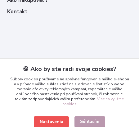
Ako nakupovať ?
Kontakt
Kontakty
🍪 Ako by ste radi svoje cookies?
Zákaznícka podpora
Súbory cookies používame na správne fungovanie nášho e-shopu
+421 950 365 567
a v prípade vášho súhlasu tiež na sledovanie štatistík o webe,
meranie efektivity reklamných kampaní, zapamätanie vášho
obľúbeného nastavenia pri používaní stránok, či zobrazenie
info@3dcko.sk
reklám zodpovedajúcich vašim preferenciám.
Viac na využitie
cookies
Súhlasím
Nastavenia
www.3dcko.sk