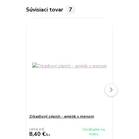
Súvisiaci tovar
7
Zrkadlový zápich - anjelik s menom
Zrkadlový kr
dieťa a me
cena od
cena od
Vyrábame na
8,40 €
8,50 €
mieru
/
ks
/
ks