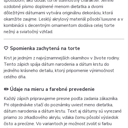
spôsobom, ako dodať torte slávnostný charakter. Jemné
ozdobné písmo doplnené menom dieťatka a dvomi
dôležitými dátumami vytvára originálnu dekoráciu, ktorá
okamžite zaujme. Lesklý akrylový materiál pôsobí luxusne a v
kombinácii s decentným ornamentom dodáva celej torte
nežný a sviatočný vzhľad.
🤍 Spomienka zachytená na torte
Krst je jedným z najvýznamnejších okamihov v živote rodiny.
Tento zápich spája dátum narodenia a dátum krstu do
jedného krásneho detailu, ktorý pripomenie výnimočnosť
celého dňa.
✏️ Údaje na mieru a farebné prevedenie
Každý zápich pripravujeme presne podľa zadania zákazníka.
Pri objednávke stačí do poznámky uviesť
meno dieťatka,
dátum narodenia a
dátum krstu.
Text aj dátumy sú vyrezané
priamo zo zrkadlového akrylu, vďaka čomu pôsobí výsledok
čisto a precízne. Vo variantoch je možnosť zvoliť si farbu