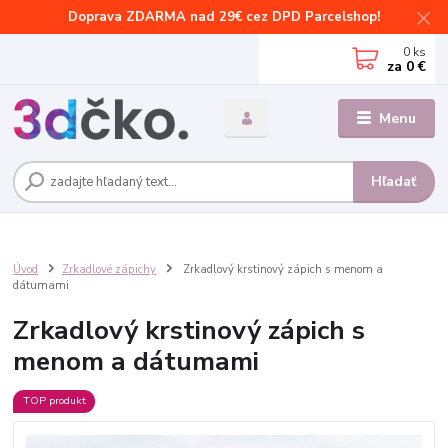
Doprava ZDARMA nad 29€ cez DPD Parcelshop!
0
ks
za
0 €
Menu
Hľadať
Úvod
Zrkadlové zápichy
Zrkadlový krstinový zápich s menom a
dátumami
Zrkadlový krstinový zápich s
menom a dátumami
TOP produkt