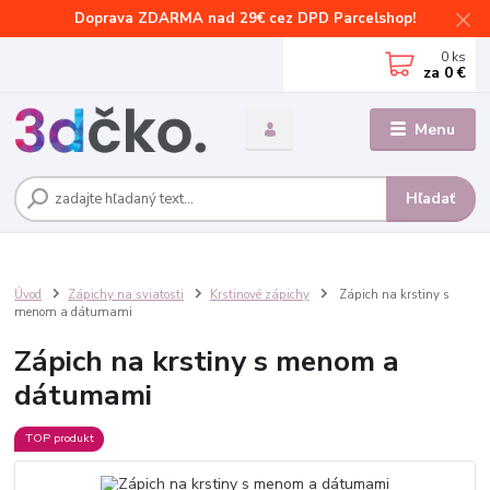
Doprava ZDARMA nad 29€ cez DPD Parcelshop!
0
ks
za
0 €
Menu
Hľadať
Úvod
Zápichy na sviatosti
Krstinové zápichy
Zápich na krstiny s
menom a dátumami
Zápich na krstiny s menom a
dátumami
TOP produkt