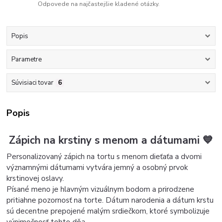
Odpovede na najčastejšie kladené otázky.
Popis
Parametre
Súvisiaci tovar
6
Popis
Zápich na krstiny s menom a dátumami 💙
Personalizovaný zápich na tortu s menom dieťaťa a dvomi
významnými dátumami vytvára jemný a osobný prvok
krstinovej oslavy.
Písané meno je hlavným vizuálnym bodom a prirodzene
pritiahne pozornosť na torte.
Dátum narodenia a dátum krstu
sú decentne prepojené malým srdiečkom, ktoré symbolizuje
výnimočnosť tohto dňa.