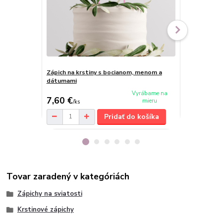
Zápich na krstiny s bocianom, menom a
Zrkadlový kr
dátumami
dieťa a me
cena od
Vyrábame na
7,60 €
8,50 €
mieru
/
ks
/
ks
Pridať do košíka
Tovar zaradený v kategóriách
Zápichy na sviatosti
Krstinové zápichy