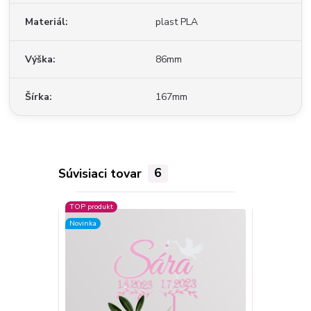
Materiál
plast PLA
Výška
86mm
Šírka
167mm
Súvisiaci tovar
6
TOP produkt
Novinka