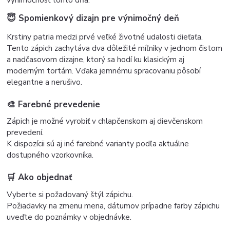
😇 Spomienkový dizajn pre výnimočný deň
Krstiny patria medzi prvé veľké životné udalosti dieťaťa.
Tento zápich zachytáva dva dôležité míľniky v jednom čistom
a nadčasovom dizajne, ktorý sa hodí ku klasickým aj
moderným tortám.
Vďaka jemnému spracovaniu pôsobí
elegantne a nerušivo.
🎨 Farebné prevedenie
Zápich je možné vyrobiť v chlapčenskom aj dievčenskom
prevedení.
K dispozícii sú aj iné farebné varianty podľa aktuálne
dostupného vzorkovníka.
🛒 Ako objednať
Vyberte si požadovaný štýl zápichu.
Požiadavky na zmenu mena, dátumov prípadne farby zápichu
uveďte do poznámky v objednávke.