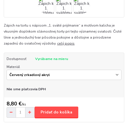
Zápich na tortu s nápisom „1. sväté prijímanie“ a motívom kalicha je
vkusným doplnkom slávnostnej torty pri tejto významnej sviatosti. Čisté
línie a jednoduchý tvar pôsobia pokojne a dôstojne a prirodzene
zapadnú do sviatočnej výzdoby.
celý popis
Dostupnosť
Vyrábame na mieru
Materiál
Nie sme platcovia DPH
8,80 €
/
ks
Pridať do košíka