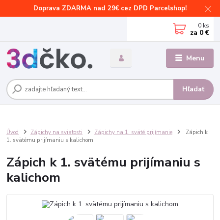
Doprava ZDARMA nad 29€ cez DPD Parcelshop!
0
ks
za
0 €
Menu
Hľadať
Úvod
Zápichy na sviatosti
Zápichy na 1. sväté prijímanie
Zápich k
1. svätému prijímaniu s kalichom
Zápich k 1. svätému prijímaniu s
kalichom