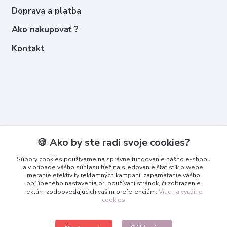
Doprava a platba
Ako nakupovať ?
Kontakt
Kontakty
🍪 Ako by ste radi svoje cookies?
Zákaznícka podpora
Súbory cookies používame na správne fungovanie nášho e-shopu
+421 950 365 567
a v prípade vášho súhlasu tiež na sledovanie štatistík o webe,
meranie efektivity reklamných kampaní, zapamätanie vášho
obľúbeného nastavenia pri používaní stránok, či zobrazenie
info@3dcko.sk
reklám zodpovedajúcich vašim preferenciám.
Viac na využitie
cookies