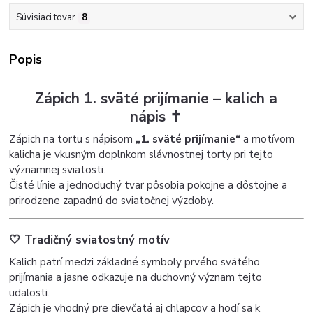
Súvisiaci tovar
8
Popis
Zápich 1. sväté prijímanie – kalich a
nápis ✝️
Zápich na tortu s nápisom
„1. sväté prijímanie“
a motívom
kalicha je vkusným doplnkom slávnostnej torty pri tejto
významnej sviatosti.
Čisté línie a jednoduchý tvar pôsobia pokojne a dôstojne a
prirodzene zapadnú do sviatočnej výzdoby.
🤍 Tradičný sviatostný motív
Kalich patrí medzi základné symboly prvého svätého
prijímania a jasne odkazuje na duchovný význam tejto
udalosti.
Zápich je vhodný pre dievčatá aj chlapcov a hodí sa k