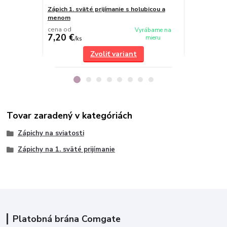
Zápich 1. sväté prijímanie s holubicou a
Zápich na to
menom
cena od
Vyrábame na
7,20 €
6,50 €
mieru
/
ks
/
ks
Zvoliť variant
Tovar zaradený v kategóriách
Zápichy na sviatosti
Zápichy na 1. sväté prijímanie
Platobná brána Comgate