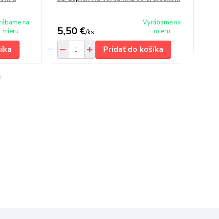
di
ce
rábame na
Vyrábame na
5,50 €
9,
mieru
mieru
/
ks
šíka
Pridať do košíka