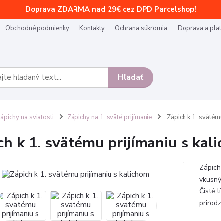
Doprava ZDARMA nad 29€ cez DPD Parcelshop!
Obchodné podmienky
Kontakty
Ochrana súkromia
Doprava a pla
Hľadať
ápichy na sviatosti
Zápichy na 1. sväté prijímanie
Zápich k 1. svätému
ch k 1. svätému prijímaniu s kal
Zápich 
vkusný
Čisté 
prirod