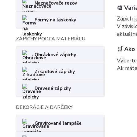
Naznačovače rezov
🎨 Vari
Zápich j
Formy na laskonky
V závisl
aktuálne
ZÁPICHY PODĽA MATERIÁLU
🛒 Ako
Obrázkové zápichy
Vyberte 
Ak máte
Zrkadlové zápichy
Drevené zápichy
DEKORÁCIE A DARČEKY
Gravírované lampáše