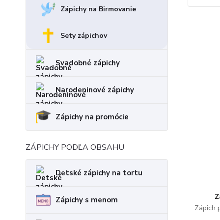
Zápichy na Birmovanie
Sety zápichov
Svadobné zápichy
Narodeninové zápichy
Zápichy na promócie
ZÁPICHY PODĽA OBSAHU
Detské zápichy na tortu
Z
Zápichy s menom
Zápich 