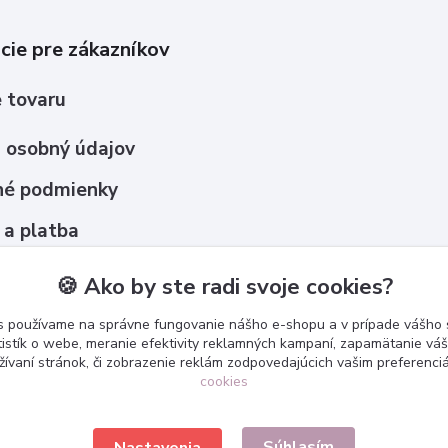
cie pre zákazníkov
 tovaru
 osobný údajov
é podmienky
 a platba
upovať ?
🍪 Ako by ste radi svoje cookies?
s používame na správne fungovanie nášho e-shopu a v prípade vášho s
tistík o webe, meranie efektivity reklamných kampaní, zapamätanie v
žívaní stránok, či zobrazenie reklám zodpovedajúcich vašim preferenc
cookies
Súhlasím
Nastavenia