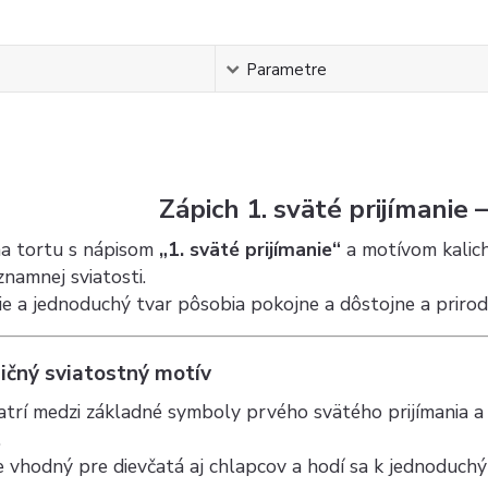
s
Parametre
Zápich 1. sväté prijímanie –
na tortu s nápisom
„1. sväté prijímanie“
a motívom kalich
znamnej sviatosti.
nie a jednoduchý tvar pôsobia pokojne a dôstojne a priro
ičný sviatostný motív
atrí medzi základné symboly prvého svätého prijímania 
.
e vhodný pre dievčatá aj chlapcov a hodí sa k jednoduch