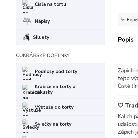
Čísla na tortu
Popi
Nápisy
Siluety
Popis
CUKRÁRSKE DOPLNKY
Zápich 
Podnosy pod torty
tejto vý
Čisté lí
Krabice na torty a
zákusky
🤍 Trad
Výstuže do torty
Kalich p
udalosti
Sviečky na torty
Zápich j