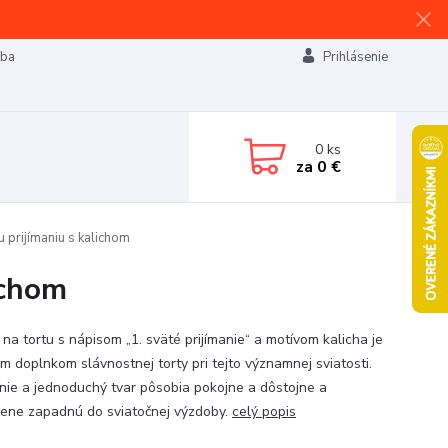
tba
Prihlásenie
0
ks
za
0 €
 prijímaniu s kalichom
ichom
na tortu s nápisom „1. sväté prijímanie“ a motívom kalicha je
m doplnkom slávnostnej torty pri tejto významnej sviatosti.
línie a jednoduchý tvar pôsobia pokojne a dôstojne a
zene zapadnú do sviatočnej výzdoby.
celý popis