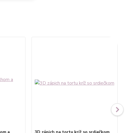
No
hom a
3D zápich na tortu kríž so srdiečkom
Obr