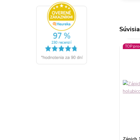
Súvisia
TOP pro
Zápich 1