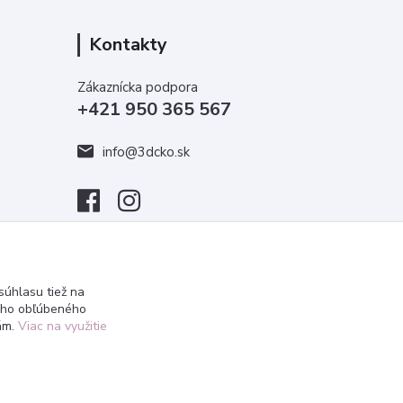
Kontakty
Zákaznícka podpora
+421 950 365 567
info@3dcko.sk
úhlasu tiež na
ášho obľúbeného
iám.
Viac na využitie