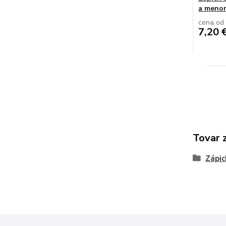
a meno
cena od
7,20 
Tovar 
Zápic