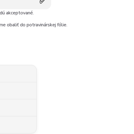
✅
udú akceptované.
e obaliť do potravinárskej fólie.