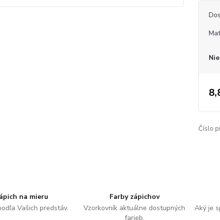
Dos
Mat
Nie
8,
Číslo p
ápich na mieru
Farby zápichov
podľa Vašich predstáv.
Vzorkovník aktuálne dostupných
Aký je 
farieb.