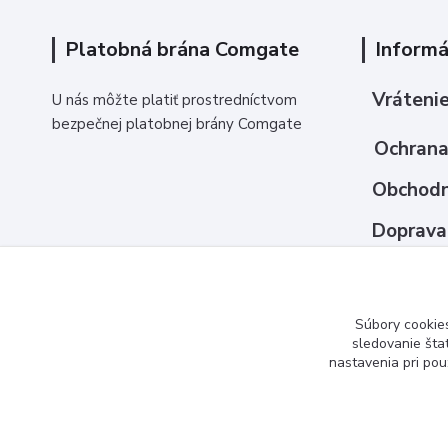
Platobná brána Comgate
Informá
Vrátenie
U nás môžte platiť prostredníctvom
bezpečnej platobnej brány Comgate
Ochrana
Obchodn
Doprava
Ako nak
Kontakt
Súbory cookie
sledovanie šta
nastavenia pri pou