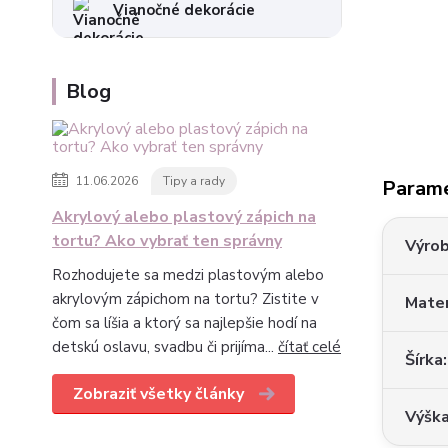
Vianočné dekorácie
Blog
11.06.2026
Tipy a rady
Param
Akrylový alebo plastový zápich na
tortu? Ako vybrať ten správny
Výro
Rozhodujete sa medzi plastovým alebo
akrylovým zápichom na tortu? Zistite v
Mater
čom sa líšia a ktorý sa najlepšie hodí na
detskú oslavu, svadbu či prijíma...
čítať celé
Šírka
Zobraziť všetky články
Výšk