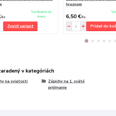
m
hroznom
Vyrábame na
Vy
€
6,50 €
mieru
/
ks
/
ks
Zvoliť variant
Pridať do ko
zaradený v kategóriách
hy na sviatosti
Zápichy na 1. sväté
prijímanie