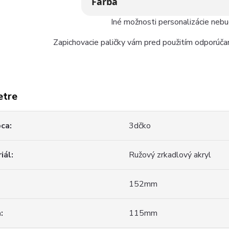
Farba
Iné možnosti personalizácie neb
Zapichovacie paličky vám pred použitím odporúčam
etre
bca
3dčko
iál
Ružový zrkadlový akryl
152mm
a
115mm