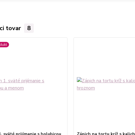
ci tovar
8
dukt
. sväté prijímanie s holubicou
Zápich na tortu kríž s kalic