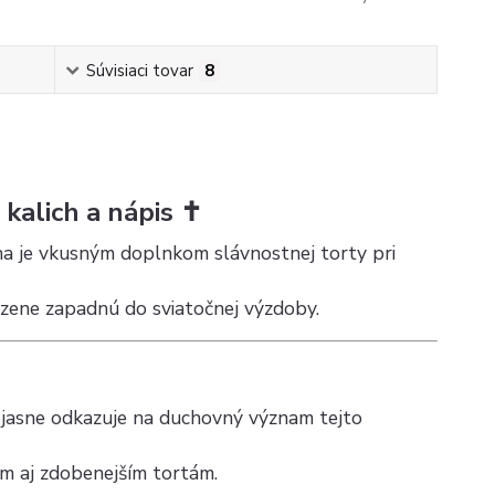
Súvisiaci tovar
8
 kalich a nápis ✝️
a je vkusným doplnkom slávnostnej torty pri
dzene zapadnú do sviatočnej výzdoby.
a jasne odkazuje na duchovný význam tejto
ým aj zdobenejším tortám.