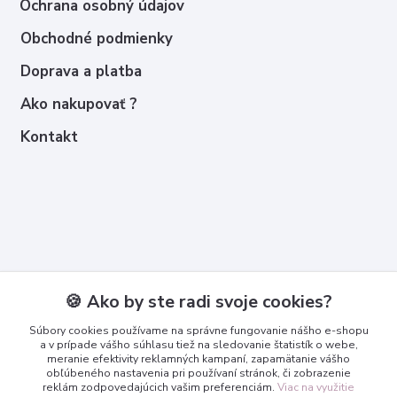
Ochrana osobný údajov
Obchodné podmienky
Doprava a platba
Ako nakupovať ?
Kontakt
Kontakty
🍪 Ako by ste radi svoje cookies?
Zákaznícka podpora
Súbory cookies používame na správne fungovanie nášho e-shopu
+421 950 365 567
a v prípade vášho súhlasu tiež na sledovanie štatistík o webe,
meranie efektivity reklamných kampaní, zapamätanie vášho
obľúbeného nastavenia pri používaní stránok, či zobrazenie
info@3dcko.sk
reklám zodpovedajúcich vašim preferenciám.
Viac na využitie