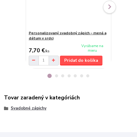
Personalizovaný svadobný zápich – mená a
Svadobný zá
dátum v srdci
Vyrábame na
7,70 €
7,50 €
mieru
/
ks
/
ks
Pridať do košíka
Tovar zaradený v kategóriách
Svadobné zápichy