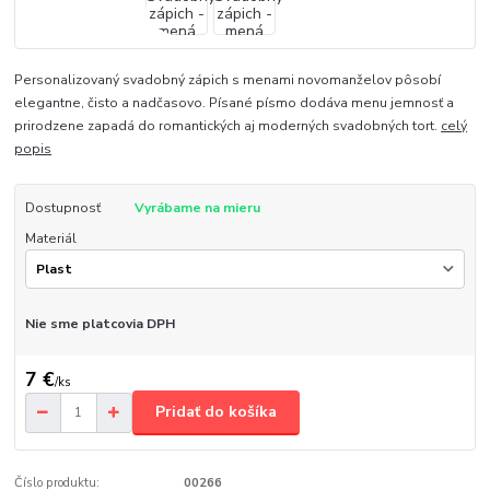
Personalizovaný svadobný zápich s menami novomanželov pôsobí
elegantne, čisto a nadčasovo. Písané písmo dodáva menu jemnosť a
prirodzene zapadá do romantických aj moderných svadobných tort.
celý
popis
Dostupnosť
Vyrábame na mieru
Materiál
Nie sme platcovia DPH
7 €
/
ks
Pridať do košíka
Číslo produktu:
00266