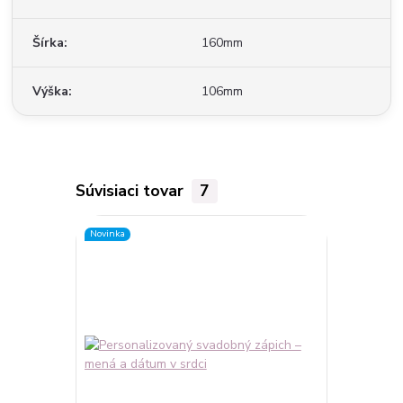
Šírka
160mm
Výška
106mm
Súvisiaci tovar
7
Novinka