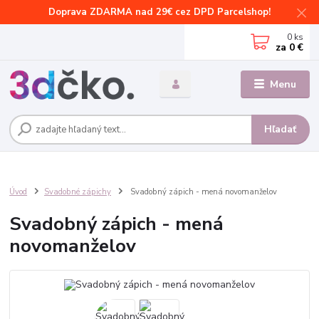
Doprava ZDARMA nad 29€ cez DPD Parcelshop!
0
ks
za
0 €
Menu
Hľadať
Úvod
Svadobné zápichy
Svadobný zápich - mená novomanželov
Svadobný zápich - mená
novomanželov