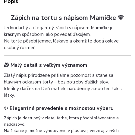
Popis
Zápich na tortu s nápisom Mamičke 💛
Jednoduchý a elegantný zápich s nápisom Mamičke je
krásnym spôsobom, ako povedať ďakujem.
Na torte pôsobí jemne, láskavo a okamžite dodá oslave
osobný rozmer.
🎁 Malý detail s veľkým významom
Zlatý nápis prirodzene pritiahne pozornosť a stane sa
hlavným odkazom torty – bez potreby ďalších slov.
Ideálny darček na Deň matiek, narodeniny alebo len tak, z
lásky.
✨ Elegantné prevedenie s možnosťou výberu
Zápich je dostupný v zlatej farbe, ktorá pôsobí slávnostne a
nadčasovo.
Na želanie je možné vyhotovenie v plastovej verzii aj v iných