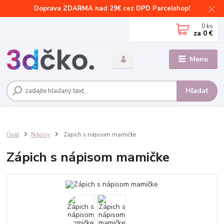
Doprava ZDARMA nad 29€ cez DPD Parcelshop!
0
ks
za
0 €
Menu
Hľadať
Úvod
Nápisy
Zápich s nápisom mamičke
Zápich s nápisom mamičke