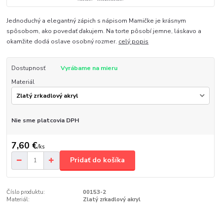
Jednoduchý a elegantný zápich s nápisom Mamičke je krásnym
spôsobom, ako povedať ďakujem. Na torte pôsobí jemne, láskavo a
okamžite dodá oslave osobný rozmer.
celý popis
Dostupnosť
Vyrábame na mieru
Materiál
Nie sme platcovia DPH
7,60 €
/
ks
Pridať do košíka
Číslo produktu:
00153-2
Materiál:
Zlatý zrkadlový akryl