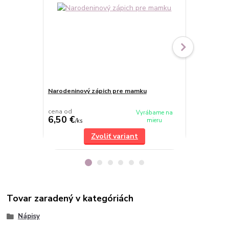
Narodeninový zápich pre mamku
Zápich S lá
cena od
Vyrábame na
6,50 €
6,50 €
mieru
/
ks
/
ks
Zvoliť variant
Tovar zaradený v kategóriách
Nápisy