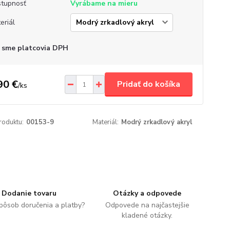
tupnosť
Vyrábame na mieru
eriál
 sme platcovia DPH
90 €
Pridať do košíka
/
ks
roduktu:
00153-9
Materiál:
Modrý zrkadlový akryl
Dodanie tovaru
Otázky a odpovede
spôsob doručenia a platby?
Odpovede na najčastejšie
kladené otázky.