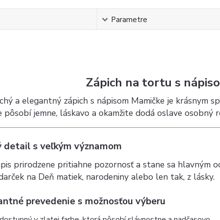
s
Parametre
Zápich na tortu s nápi
chý a elegantný zápich s nápisom Mamičke je krásnym s
e pôsobí jemne, láskavo a okamžite dodá oslave osobný r
ý detail s veľkým významom
pis prirodzene pritiahne pozornosť a stane sa hlavným o
darček na Deň matiek, narodeniny alebo len tak, z lásky.
antné prevedenie s možnosťou výberu
 dostupný v zlatej farbe, ktorá pôsobí slávnostne a nadčasovo.