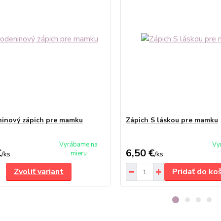
inový zápich pre mamku
Zápich S láskou pre mamku
Vyrábame na
Vy
€
6,50 €
mieru
/
ks
/
ks
Zvoliť variant
Pridať do ko