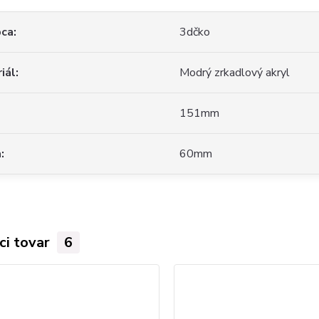
bca
3dčko
iál
Modrý zrkadlový akryl
151mm
a
60mm
ci tovar
6