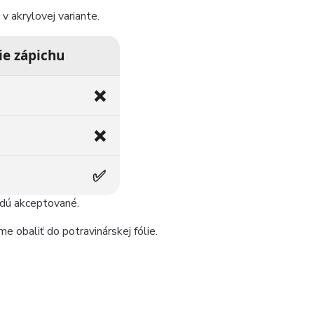
v akrylovej variante.
ie zápichu
❌
❌
✅
udú akceptované.
e obaliť do potravinárskej fólie.