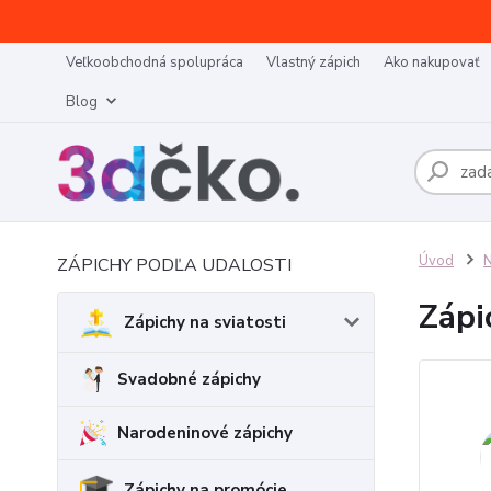
Veľkoobchodná spolupráca
Vlastný zápich
Ako nakupovať
Blog
Úvod
N
ZÁPICHY PODĽA UDALOSTI
Zápi
Zápichy na sviatosti
Svadobné zápichy
Narodeninové zápichy
Zápichy na promócie