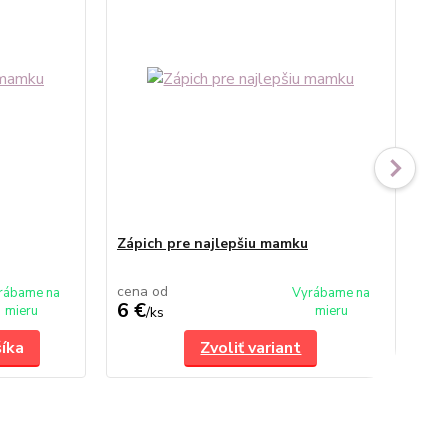
Zápich pre najlepšiu mamku
Zá
cena od
ce
rábame na
Vyrábame na
6 €
6,
mieru
mieru
/
ks
šíka
Zvoliť variant