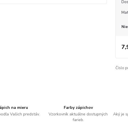
Dos
Mat
Nie
7,
Číslo p
ápich na mieru
Farby zápichov
podľa Vašich predstáv.
Vzorkovník aktuálne dostupných
Aký je 
farieb.