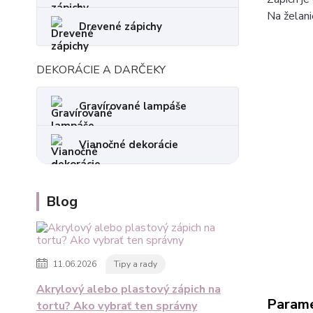
Na želani
Drevené zápichy
DEKORÁCIE A DARČEKY
Gravírované lampáše
Vianočné dekorácie
Blog
11.06.2026
Tipy a rady
Akrylový alebo plastový zápich na
Param
tortu? Ako vybrať ten správny