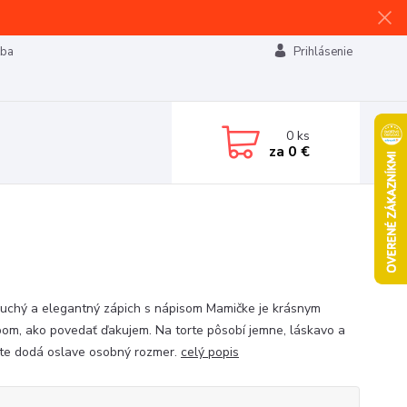
tba
Prihlásenie
0
ks
za
0 €
uchý a elegantný zápich s nápisom Mamičke je krásnym
om, ako povedať ďakujem. Na torte pôsobí jemne, láskavo a
te dodá oslave osobný rozmer.
celý popis