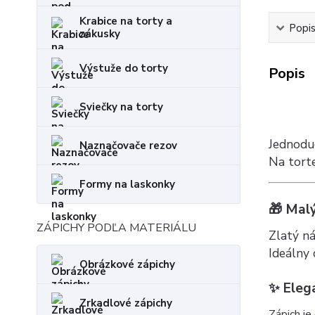
Krabice na torty a
Popi
zákusky
Výstuže do torty
Popis
Sviečky na torty
Jednodu
Naznačovače rezov
Na tort
Formy na laskonky
🎁 Mal
ZÁPICHY PODĽA MATERIÁLU
Zlatý ná
Ideálny 
Obrázkové zápichy
✨ Eleg
Zrkadlové zápichy
Zápich je