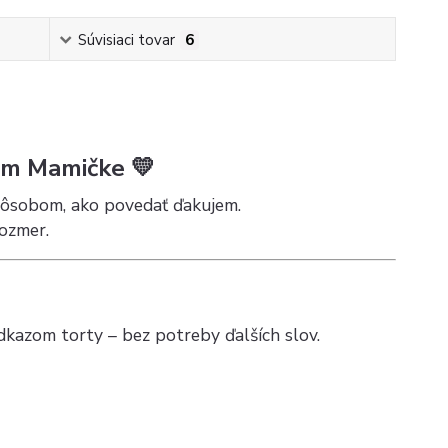
Súvisiaci tovar
6
som Mamičke 💛
pôsobom, ako povedať ďakujem.
ozmer.
dkazom torty – bez potreby ďalších slov.